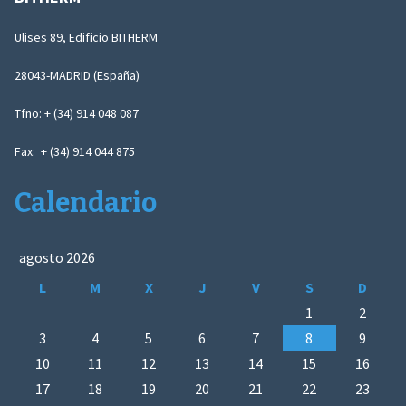
Ulises 89, Edificio BITHERM
28043-MADRID (España)
Tfno: + (34) 914 048 087
Fax: + (34) 914 044 875
Calendario
agosto 2026
L
M
X
J
V
S
D
1
2
3
4
5
6
7
8
9
10
11
12
13
14
15
16
17
18
19
20
21
22
23